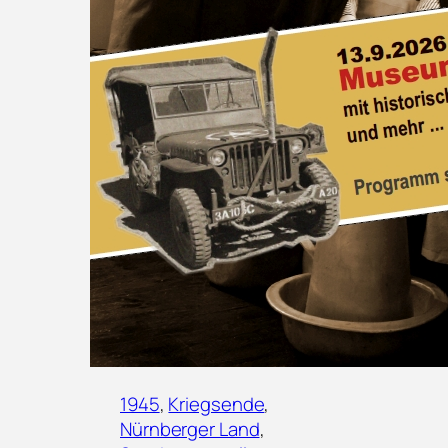
1945
, 
Kriegsende
, 
Nürnberger Land
, 