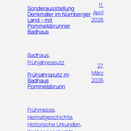
11.
Sonderausstellung
April
Denkmäler im Nürnberger
2026
Land – mit
Pommelsbrunner
Badhaus
Badhaus
, 
Frühjahresputz
27.
März
Frühjahrsputz im
2026
Badhaus
Pommelsbrunn
Frühmesse
, 
Heimatgeschichte
, 
Historische Urkunden
, 