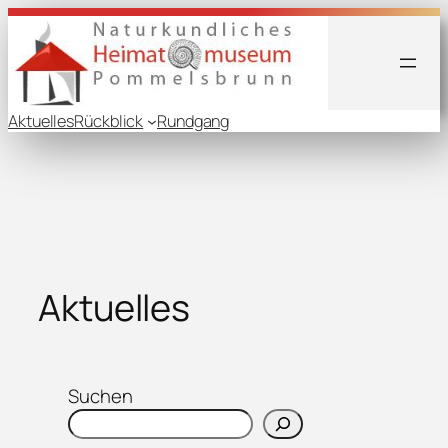
Zum
Inhalt
springen
Aktuelles
Rückblick
Rundgang
Aktuelles
Suchen