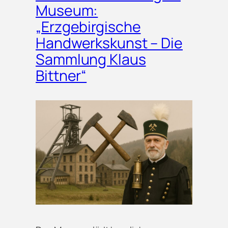
Museum:
„Erzgebirgische
Handwerkskunst – Die
Sammlung Klaus
Bittner“