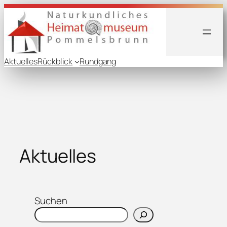
Zum
Inhalt
springen
Aktuelles
Rückblick
Rundgang
Aktuelles
Suchen