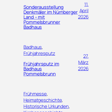
11.
Sonderausstellung
April
Denkmäler im Nürnberger
2026
Land – mit
Pommelsbrunner
Badhaus
Badhaus
, 
Frühjahresputz
27.
März
Frühjahrsputz im
2026
Badhaus
Pommelsbrunn
Frühmesse
, 
Heimatgeschichte
, 
Historische Urkunden
, 