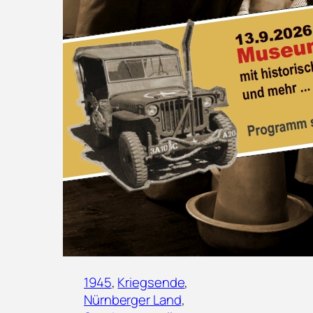
1945
, 
Kriegsende
, 
Nürnberger Land
, 