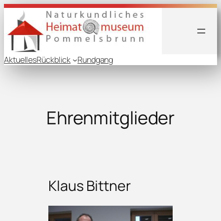
Zum
Inhalt
springen
Aktuelles
Rückblick
Rundgang
Ehrenmitglieder
Klaus Bittner