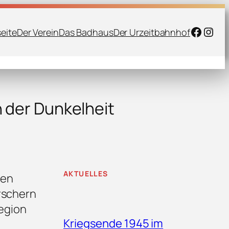
Faceb
Inst
seite
Der Verein
Das Badhaus
Der Urzeitbahnhof
 der Dunkelheit
AKTUELLES
ßen
rschern
egion
Kriegsende 1945 im