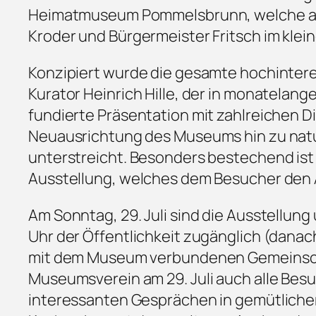
Heimatmuseum Pommelsbrunn, welche am F
Kroder und Bürgermeister Fritsch im klein
Konzipiert wurde die gesamte hochinter
Kurator Heinrich Hille, der in monatelange
fundierte Präsentation mit zahlreichen D
Neuausrichtung des Museums hin zu nat
unterstreicht. Besonders bestechend ist
Ausstellung, welches dem Besucher den A
Am Sonntag, 29. Juli sind die Ausstellun
Uhr der Öffentlichkeit zugänglich (danach
mit dem Museum verbundenen Gemeinscha
Museumsverein am 29. Juli auch alle Be
interessanten Gesprächen in gemütlicher R