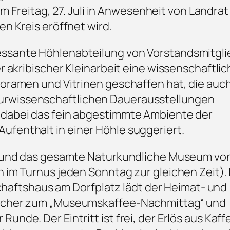
reitag, 27. Juli in Anwesenheit von Landrat
en Kreis eröffnet wird.
essante Höhlenabteilung von Vorstandsmitgli
r akribischer Kleinarbeit eine wissenschaftlic
ioramen und Vitrinen geschaffen hat, die auch
urwissenschaftlichen Dauerausstellungen
 dabei das fein abgestimmte Ambiente der
ufenthalt in einer Höhle suggeriert.
g und das gesamte Naturkundliche Museum von 
 im Turnus jeden Sonntag zur gleichen Zeit). 
ftshaus am Dorfplatz lädt der Heimat- und
sucher zum „Museumskaffee-Nachmittag“ und
unde. Der Eintritt ist frei, der Erlös aus Kaf