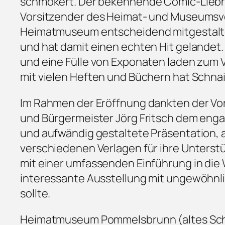
schmökert. Der bekennende Comic-Liebha
Vorsitzender des Heimat- und Museumsve
Heimatmuseum entscheidend mitgestaltet 
und hat damit einen echten Hit gelandet.
und eine Fülle von Exponaten laden zum 
mit vielen Heften und Büchern hat Schna
Im Rahmen der Eröffnung dankten der Vor
und Bürgermeister Jörg Fritsch dem enga
und aufwändig gestaltete Präsentation,
verschiedenen Verlagen für ihre Unterstü
mit einer umfassenden Einführung in die W
interessante Ausstellung mit ungewöhnli
sollte.
Heimatmuseum Pommelsbrunn (altes Schul