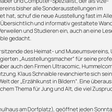
ber und Computer-Spezialist, der als Vize-
reins bisher alle Sonderausstellungen im
hat, schuf die neue Ausstellung fast im All
 Übersichtlich und informativ gestaltete Wan
Verweilen und Studieren ein, auch an eine Le
ible gedacht.
sitzende des Heimat- und Museumsvereins, U
gierten „Ausstellungsmacher“ für seine profe
 aber auch den Firmen Ultracomic, Hummelcom
tzung. Klaus Schnaible revanchierte sich sein
elt der „Erzählkunst in Bildern“. Eine überaus
chem Thema für Jung und Alt, die viel Zuspru
haus am Dorfplatz), geöffnet jeden Sonnta