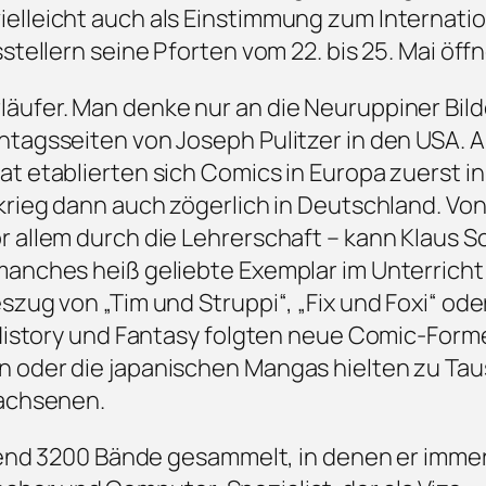
elleicht auch als Einstimmung zum Internati
tellern seine Pforten vom 22. bis 25. Mai öffn
äufer. Man denke nur an die Neuruppiner Bil
tagsseiten von Joseph Pulitzer in den USA. A
t etablierten sich Comics in Europa zuerst in
krieg dann auch zögerlich in Deutschland. Von
 allem durch die Lehrerschaft – kann Klaus S
manches heiß geliebte Exemplar im Unterricht
zug von „Tim und Struppi“, „Fix und Foxi“ ode
 History und Fantasy folgten neue Comic-Form
n oder die japanischen Mangas hielten zu Ta
wachsenen.
ugend 3200 Bände gesammelt, in denen er imme