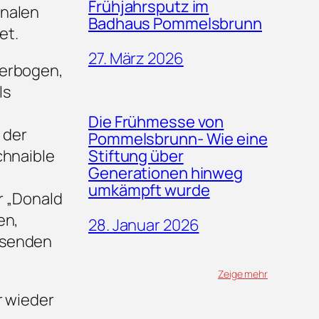
Frühjahrsputz im
onalen
Badhaus Pommelsbrunn
et.
27. März 2026
derbogen,
ls
Die Frühmesse von
 der
Pommelsbrunn- Wie eine
Stiftung über
chnaible
Generationen hinweg
umkämpft wurde
r „Donald
en,
28. Januar 2026
usenden
Zeige mehr
r wieder