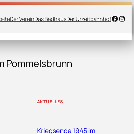
Faceb
Inst
seite
Der Verein
Das Badhaus
Der Urzeitbahnhof
um Pommelsbrunn
AKTUELLES
Kriegsende 1945 im