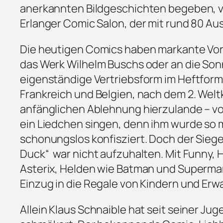
anerkannten Bildgeschichten begeben, vi
Erlanger Comic Salon, der mit rund 80 Auss
Die heutigen Comics haben markante Vorl
das Werk Wilhelm Buschs oder an die Sonn
eigenständige Vertriebsform im Heftforma
Frankreich und Belgien, nach dem 2. Welt
anfänglichen Ablehnung hierzulande – vor
ein Liedchen singen, denn ihm wurde so 
schonungslos konfisziert. Doch der Sieges
Duck“ war nicht aufzuhalten. Mit Funny,
Asterix, Helden wie Batman und Superma
Einzug in die Regale von Kindern und Er
Allein Klaus Schnaible hat seit seiner J