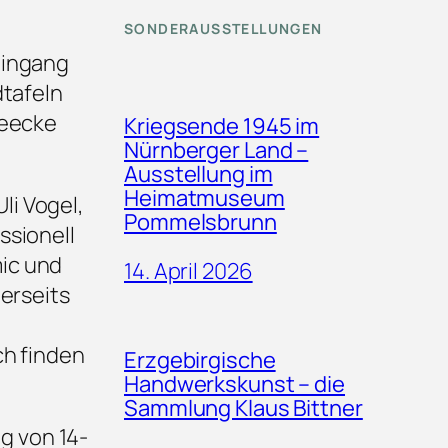
SONDERAUSSTELLUNGEN
eingang
dtafeln
seecke
Kriegsende 1945 im
Nürnberger Land –
Ausstellung im
Heimatmuseum
li Vogel,
Pommelsbrunn
ssionell
ic und
14. April 2026
erseits
ch finden
Erzgebirgische
Handwerkskunst – die
Sammlung Klaus Bittner
g von 14-