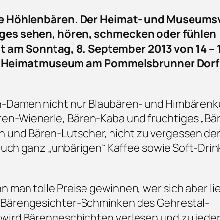
 die Höhlenbären. Der Heimat- und Museums
iges sehen, hören, schmecken oder fühlen
am Sonntag, 8. September 2013 von 14 – 1
 Heimatmuseum am Pommelsbrunner Dorf
n-Damen nicht nur Blaubären- und Himbären
en-Wienerle, Bären-Kaba und fruchtiges „Bär
 und Bären-Lutscher, nicht zu vergessen de
s auch ganz „unbärigen“ Kaffee sowie Soft-Dri
 man tolle Preise gewinnen, wer sich aber li
 Bärengesichter-Schminken des Gehrestal-
wird Bärengeschichten verlesen und zu jeder