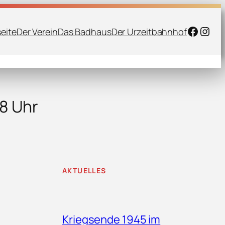
Faceb
Inst
seite
Der Verein
Das Badhaus
Der Urzeitbahnhof
8 Uhr
AKTUELLES
Kriegsende 1945 im