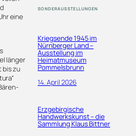
nd
SONDERAUSSTELLUNGEN
Uhr eine
Kriegsende 1945 im
Nürnberger Land –
s
Ausstellung im
el länger
Heimatmuseum
Pommelsbrunn
 bis zu
tura“
14. April 2026
 Bären-
Erzgebirgische
Handwerkskunst – die
Sammlung Klaus Bittner