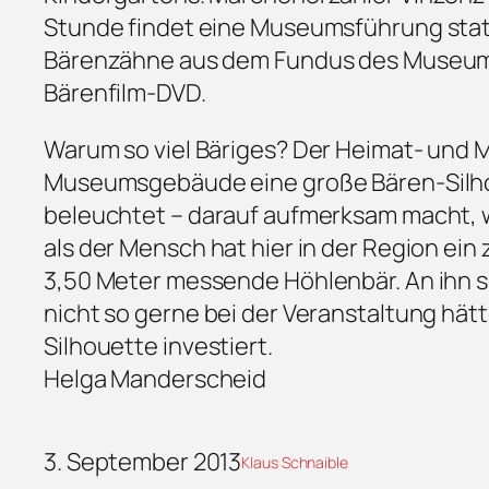
Stunde findet eine Museumsführung statt
Bärenzähne aus dem Fundus des Museums 
Bärenfilm-DVD.
Warum so viel Bäriges? Der Heimat- und
Museumsgebäude eine große Bären-Silhoue
beleuchtet – darauf aufmerksam macht, wo
als der Mensch hat hier in der Region ein 
3,50 Meter messende Höhlenbär. An ihn so
nicht so gerne bei der Veranstaltung hätt
Silhouette investiert.
Helga Manderscheid
3. September 2013
Klaus Schnaible