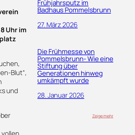
Frühjahrsputz im
Badhaus Pommelsbrunn
verein
27. März 2026
8 Uhr im
platz
Die Frühmesse von
Pommelsbrunn- Wie eine
kuchen,
Stiftung über
en-Blut“,
Generationen hinweg
umkämpft wurde
n
nks und
28. Januar 2026
eber
Zeige mehr
 vollen