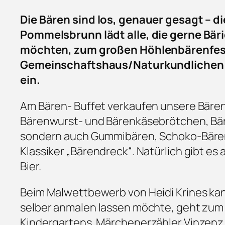
Die Bären sind los, genauer gesagt –
Pommelsbrunn lädt alle, die gerne Bär
möchten, zum großen Höhlenbärenfest 
Gemeinschaftshaus/Naturkundlichen
ein.
Am Bären- Buffet verkaufen unsere Bäre
Bärenwurst- und Bärenkäsebrötchen, Bär
sondern auch Gummibären, Schoko-Bären
Klassiker „Bärendreck“. Natürlich gibt e
Bier.
Beim Malwettbewerb von Heidi Krines kann
selber anmalen lassen möchte, geht zum
Kindergartens. Märchenerzähler Vinzenz 