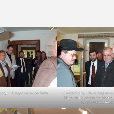
nung – Uli Vogel bei seiner Rede
Die Eröffnung – René Wagner vo
Museum, Bürgermeister Werner O
Landrat Helmut Reich