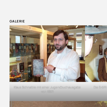
GALERIE
Klaus Schnaible mit einer Jugendbuchausgabe
Die Eröff
von 1892