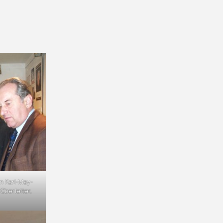
m Karl-May-
berleiter,