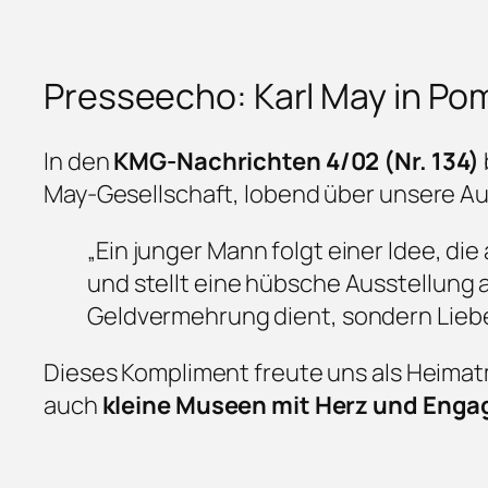
Presseecho: Karl May in P
In den
KMG-Nachrichten 4/02 (Nr. 134)
May-Gesellschaft, lobend über unsere Au
„Ein junger Mann folgt einer Idee, 
und stellt eine hübsche Ausstellung a
Geldvermehrung dient, sondern Liebe
Dieses Kompliment freute uns als Heim
auch
kleine Museen mit Herz und En