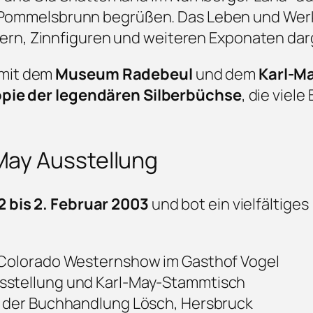
ommelsbrunn begrüßen. Das Leben und Wer
ern, Zinnfiguren und weiteren Exponaten darg
 mit dem
Museum Radebeul
und dem
Karl-M
pie der legendären Silberbüchse
, die viel
ay Ausstellung
2 bis 2. Februar 2003
und bot ein vielfältiges
 Colorado Westernshow im Gasthof Vogel
sstellung und Karl-May-Stammtisch
n der Buchhandlung Lösch, Hersbruck