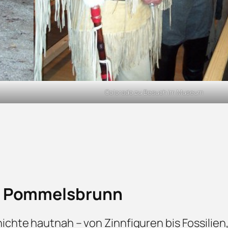
Colorado zu Besuch im Museum
 Pommelsbrunn
ichte hautnah – von Zinnfiguren bis Fossilie