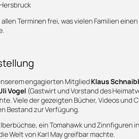
 Hersbruck
u allen Terminen frei, was vielen Familien eine
e.
tellung
unserem engagierten Mitglied
Klaus Schnaib
Uli Vogel
(Gastwirt und Vorstand des Heimatv
te. Viele der gezeigten Bücher, Videos und 
nen Bestand zur Verfügung.
ilberbüchse, ein Tomahawk und Zinnfiguren i
die Welt von Karl May greifbar machte.