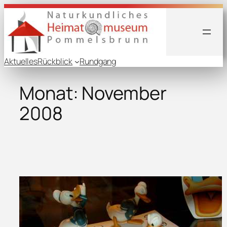
Zum
Inhalt
springen
Aktuelles
Rückblick
Rundgang
Monat:
November
2008