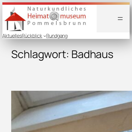
Zum
Inhalt
springen
Aktuelles
Rückblick
Rundgang
Schlagwort:
Badhaus