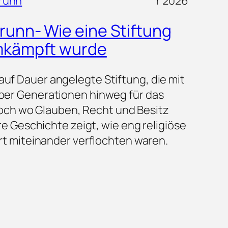
runn
r 2026
unn- Wie eine Stiftung
mkämpft wurde
uf Dauer angelegte Stiftung, die mit
ber Generationen hinweg für das
 Doch wo Glauben, Recht und Besitz
re Geschichte zeigt, wie eng religiöse
rt miteinander verflochten waren.