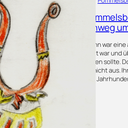
Ortsgeschichte
, 
Patronatsrecht
, 
Pommelsb
Die Frühmesse von Pommelsbr
über Generationen hinweg u
Die Frühmesse von Pommelsbrunn war eine a
eigenen Einkünften ausgestattet war und ü
Seelenheil der Stifterfamilie wirken sollte.
zusammentrafen, blieb Konflikt nicht aus. Ih
Praxis und weltliche Macht im 16. Jahrhunde