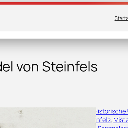
Start
l von Steinfels
Frühmesse
, 
Heimatgeschichte
, 
Historische
Kirchenstiftung
, 
Mendel von Steinfels
, 
Mist