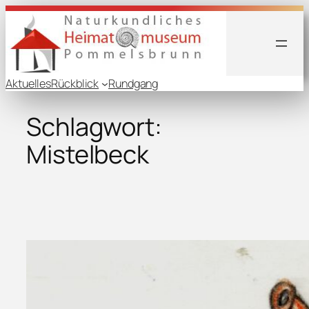
Zum
Inhalt
springen
Aktuelles
Rückblick
Rundgang
Schlagwort:
Mistelbeck