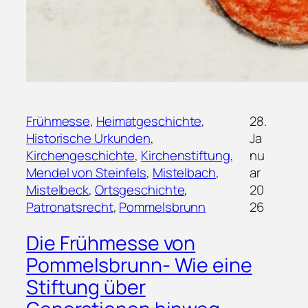
Frühmesse
, 
Heimatgeschichte
, 
28.
Historische Urkunden
, 
Ja
Kirchengeschichte
, 
Kirchenstiftung
, 
nu
Mendel von Steinfels
, 
Mistelbach
, 
ar
Mistelbeck
, 
Ortsgeschichte
, 
20
Patronatsrecht
, 
Pommelsbrunn
26
Die Frühmesse von
Pommelsbrunn- Wie eine
Stiftung über