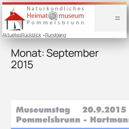
Zum
Inhalt
springen
Aktuelles
Rückblick
Rundgang
Monat:
September
2015