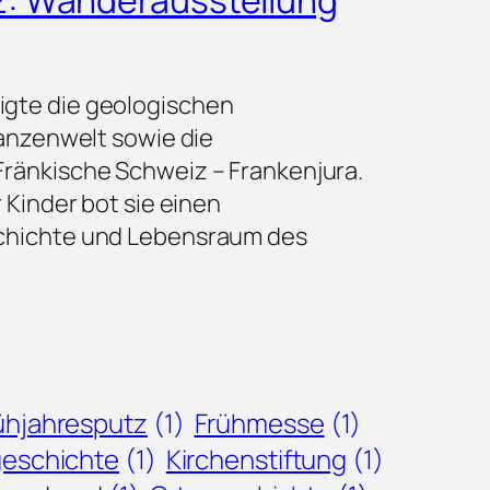
z: Wanderausstellung
igte die geologischen
lanzenwelt sowie die
Fränkische Schweiz – Frankenjura.
 Kinder bot sie einen
schichte und Lebensraum des
ühjahresputz
(1)
Frühmesse
(1)
geschichte
(1)
Kirchenstiftung
(1)