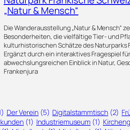
Naturpark Fränkische Schwei
„Natur & Mensch“
Die Wanderausstellung „Natur & Mensch“ ze
Besonderheiten, die vielfältige Tier- und Pf
kulturhistorischen Schätze des Naturparks 
Ergänzt durch ein interaktives Fragespiel für
abwechslungsreichen Einblick in Natur, Ge
Frankenjura
1)
Der Verein
(5)
Digitalstammtisch
(2)
Fr
Urkunden
(1)
Industriemuseum
(1)
Kirchen