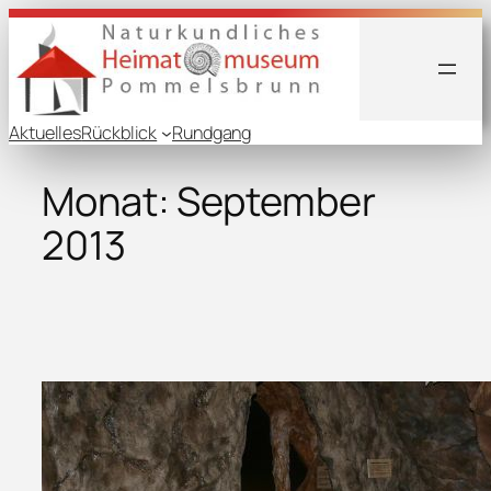
Zum
Inhalt
springen
Aktuelles
Rückblick
Rundgang
Monat:
September
2013