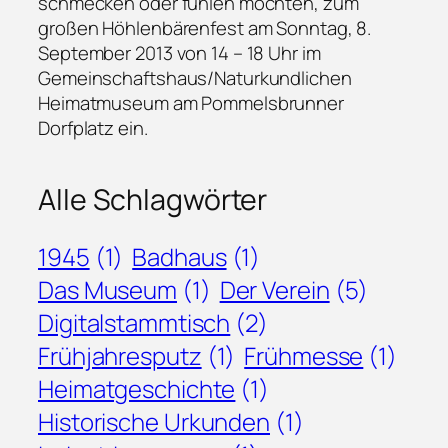
schmecken oder fühlen möchten, zum
großen Höhlenbärenfest am Sonntag, 8.
September 2013 von 14 – 18 Uhr im
Gemeinschaftshaus/Naturkundlichen
Heimatmuseum am Pommelsbrunner
Dorfplatz ein.
Alle Schlagwörter
1945
(1)
Badhaus
(1)
Das Museum
(1)
Der Verein
(5)
Digitalstammtisch
(2)
Frühjahresputz
(1)
Frühmesse
(1)
Heimatgeschichte
(1)
Historische Urkunden
(1)